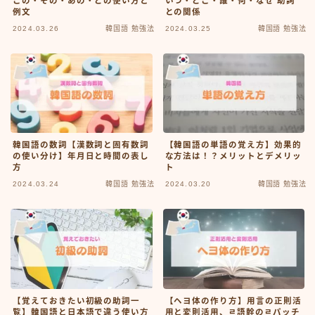
この・その・あの・どの使い方と
いつ・どこ・誰・何・なぜ 助詞
例文
との関係
韓国情報
2024.03.26
韓国語 勉強法
2024.03.25
韓国語 勉強法
お問い合わせ
韓国語の数詞【漢数詞と固有数詞
【韓国語の単語の覚え方】効果的
の使い分け】年月日と時間の表し
な方法は！？メリットとデメリッ
方
ト
2024.03.24
韓国語 勉強法
2024.03.20
韓国語 勉強法
【覚えておきたい初級の助詞一
【ヘヨ体の作り方】用言の正則活
覧】韓国語と日本語で違う使い方
用と変則活用、ㄹ語幹のㄹパッチ