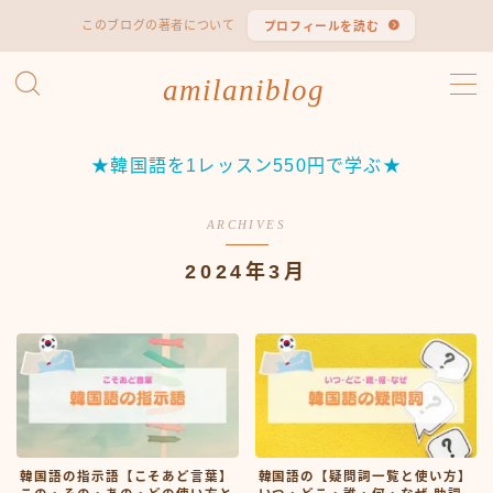
このブログの著者について
プロフィールを読む
MENU
amilaniblog
韓国語 勉強法
★韓国語を1レッスン550円で学ぶ★
韓国語 検定試験
ARCHIVES
ハン検（ハングル能力検定試験）
2024年3月
TOPIK（韓国語能力試験）
韓国エンタメ
韓国ドラマ
韓国映画
韓国バラエティ
韓国語の指示語【こそあど言葉】
韓国語の【疑問詞一覧と使い方】