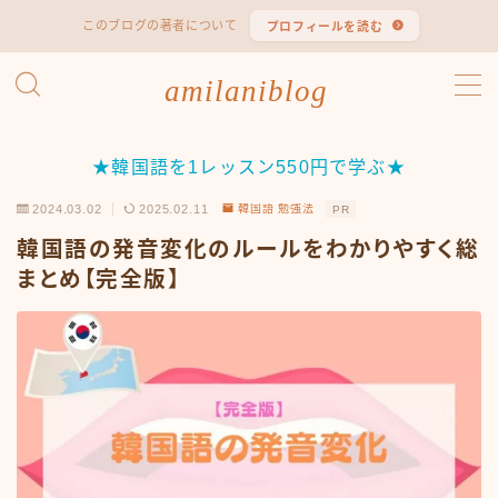
このブログの著者について
プロフィールを読む
MENU
amilaniblog
韓国語 勉強法
★韓国語を1レッスン550円で学ぶ★
韓国語 検定試験
2024.03.02
2025.02.11
韓国語 勉強法
PR
韓国語の発音変化のルールをわかりやすく総
ハン検（ハングル能力検定試験）
まとめ【完全版】
TOPIK（韓国語能力試験）
韓国エンタメ
韓国ドラマ
韓国映画
韓国バラエティ