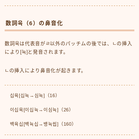
数詞육（6）の鼻音化
数詞육は代表音がㄹ以外のパッチムの後では、ㄴの挿入
により[뉵]と発音されます。
ㄴの挿入により鼻音化が起きます。
십육[십뉵→심뉵]（16）
이십육[이십뉵→이심뉵]（26）
백육십[백뉵십→뱅뉵씹]（160）