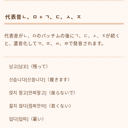
代表音ㄴ、ㅁ + ㄱ、ㄷ、ㅅ、ㅈ
代表音がㄴ、ㅁのパッチムの後にㄱ、ㄷ、ㅅ、ㅈが続く
と、濃音化してㄲ、ㄸ、ㅆ、ㅉで発音されます。
남고[남꼬]（残って）
신습니다[신씀니다]（履きます）
앉지 말고[안찌말고]（座らないで）
젊지 않다[점찌안타]（若くない）
덥다[덥따]（暑い）