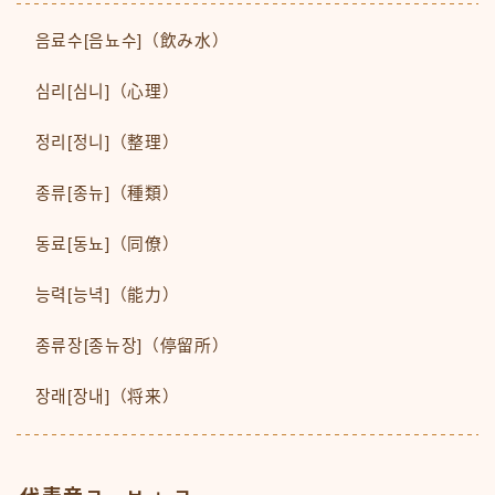
음료수[음뇨수]（飲み水）
심리[심니]（心理）
정리[정니]（整理）
종류[종뉴]（種類）
동료[동뇨]（同僚）
능력[능녁]（能力）
종류장[종뉴장]（停留所）
장래[장내]（将来）