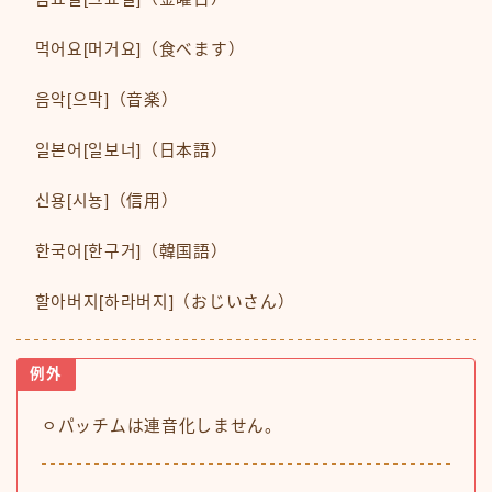
먹어요[머거요]（食べます）
음악[으막]（音楽）
일본어[일보너]（日本語）
신용[시뇽]（信用）
한국어[한구거]（韓国語）
할아버지[하라버지]（おじいさん）
例外
ㅇパッチムは連音化しません。