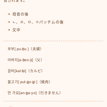
音されます。
母音の後
ㄴ、ㄹ、ㅁ、ㅇパッチムの後
文中
부부[ pu-
b
u ]（夫婦）
아버지[a-
b
eo-
j
i]（父）
갈비[kal-
b
i]（カルビ）
불고기[ pul-
g
o-
g
i ]（焼肉）
안 가요[an-
g
a-yo]（行きません）