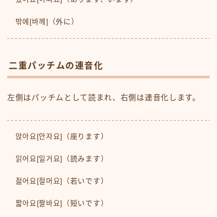
밖에[바께]（外に）
二重パッチムの連音化
左側はパッチムとして読まれ、右側は連音化します。
앉아요[안자요]（座ります）
읽어요[일거요]（読みます）
젊어요[절머요]（若いです）
짧아요[짤바요]（短いです）