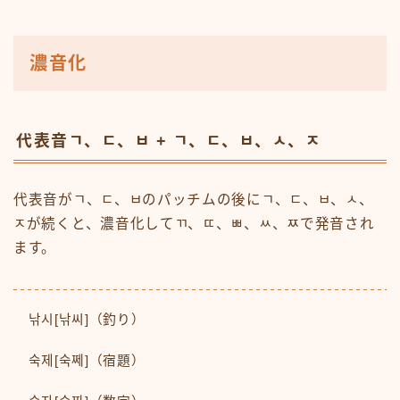
濃音化
代表音ㄱ、ㄷ、ㅂ + ㄱ、ㄷ、ㅂ、ㅅ、ㅈ
代表音がㄱ、ㄷ、ㅂのパッチムの後にㄱ、ㄷ、ㅂ、ㅅ、
ㅈが続くと、濃音化してㄲ、ㄸ、ㅃ、ㅆ、ㅉで発音され
ます。
낚시[낚씨]（釣り）
숙제[숙쩨]（宿題）