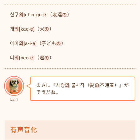
친구
의
[chin-gu-
e
]（友達
の
）
개
의
[kae-
e
]（犬
の
）
아이
의
[a-i-
e
]（子ども
の
）
너
의
[neo-
e
]（君
の
）
まさに『사랑
의
불시착（愛
の
不時着）』が
そうだね。
Lani
有声音化