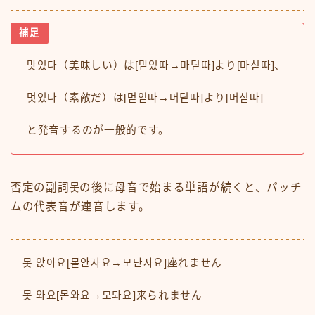
補足
맛있다（美味しい）は[맏있따→마딛따]より[마싣따]、
멋있다（素敵だ）は[먿읻따→머딛따]より[머싣따]
と発音するのが一般的です。
否定の副詞못の後に母音で始まる単語が続くと、パッチ
ムの代表音が連音します。
못 앉아요[몯안자요→모단자요]座れません
못 와요[몯와요→모돠요]来られません