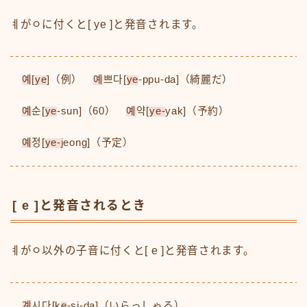
ㅖがㅇに付くと[ ye ]と発音されます。
예
[
ye
]（例）
예
쁘다[
ye
-ppu-da]（綺麗だ）
예
순[
ye
-sun]（60）
예
약[
ye-
yak]（予約）
예
정[
ye-
jeong]（予定）
[ e ]と発音されるとき
ㅖがㅇ以外の子音に付くと[ e ]と発音されます。
계
시다[k
e
-si-da]（いらっしゃる）