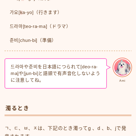
가요[
k
a-yo]（行きます）
드라마[teo-ra-ma]（ドラマ）
준비[chun-bi]（準備）
드라마や준비を日本語につられて[deo-ra-
ma]や[jun-bi]と語頭で有声音化しないよう
に注意してね。
Ami
濁るとき
ㄱ、ㄷ、ㅂ、ㅈは、下記のとき濁ってg 、d 、b、jで発