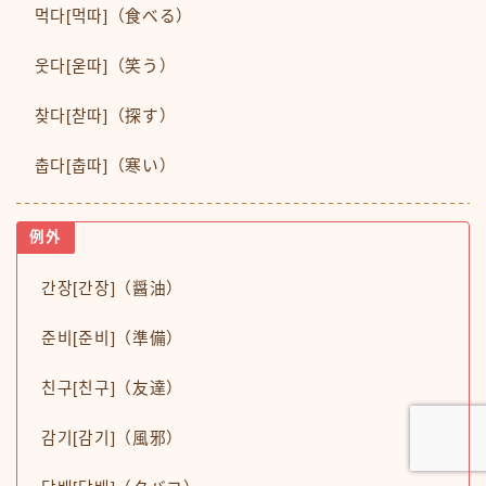
먹다[먹따]（食べる）
웃다[욷따]（笑う）
찾다[찯따]（探す）
춥다[춥따]（寒い）
例外
간장[간장]（醤油）
Follow Me
준비[준비]（準備）
친구[친구]（友達）
감기[감기]（風邪）