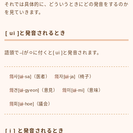
それでは具体的に、どういうときにどの発音をするのか
を見ていきます。
[ ui ]と発音されるとき
語頭でㅢがㅇに付くと[ ui ]と発音されます。
의
사[
ui
-sa]（医者）
의
자[
ui
-ja]（椅子）
의
견[
ui
-gyeon]（意見）
의
미[
ui
-mi]（意味）
의
회[
ui
-hoe]（議会）
[ i ] と発音されるとき