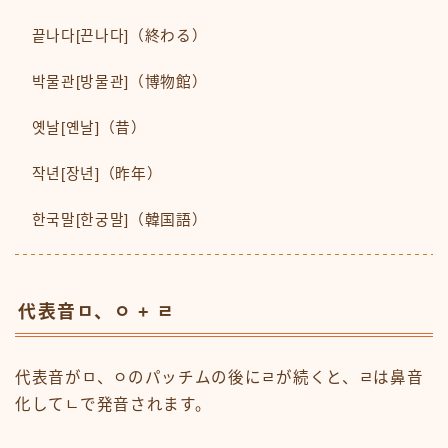
끝나다[끈나다]（終わる）
박물관[방물관]（博物館）
옛날[옌날]（昔）
작년[장년]（昨年）
한국말[한궁말]（韓国語）
代表音ㅁ、ㅇ + ㄹ
代表音がㅁ、ㅇのパッチムの後にㄹが続くと、ㄹは鼻音
化してㄴで発音されます。