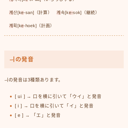
계
산[k
e
-san]（計算）
계
속[k
e-
sok]（継続）
계
획[k
e
-hoek]（計画）
ㅢの発音
ㅢの発音は3種類あります。
[ ui ] → 口を横に引いて「ウイ」と発音
[ i ] → 口を横に引いて「イ」と発音
[ e ] → 「エ」と発音