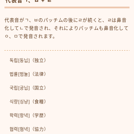
代表音ㄱ、ㅂ + ㄹ
代表音がㄱ、ㅂのパッチムの後にㄹが続くと、ㄹは鼻音
化してㄴで発音され、それによりパッチムも鼻音化して
ㅇ、ㅁで発音されます。
독립[동닙]（独立）
법률[범뉼]（法律）
국립[궁닙]（国立）
식량[싱냥]（食糧）
학력[항녁]（学歴）
협력[혐녁]（協力）