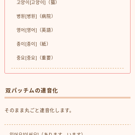
고양이[고양이]（猫）
병원[병원]（病院）
영어[영어]（英語）
종이[종이]（紙）
중요[중요]（重要）
双パッチムの連音化
そのまま丸ごと連音化します。
있어요[이써요]（あります、います）