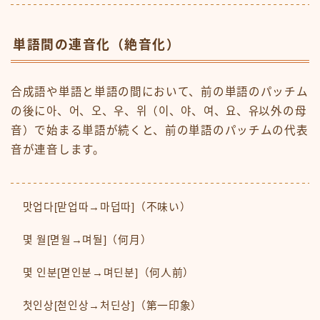
単語間の連音化（絶音化）
合成語や単語と単語の間において、前の単語のパッチム
の後に아、어、오、우、위（이、야、여、요、유以外の母
音）で始まる単語が続くと、前の単語のパッチムの代表
音が連音します。
맛업다[맏업따→마덥따]（不味い）
몇 월[멷월→며둴]（何月）
몇 인분[멷인분→며딘분]（何人前）
첫인상[첟인상→처딘상]（第一印象）