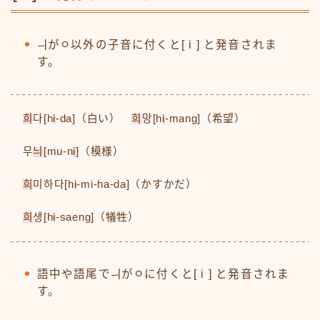
ㅢがㅇ以外の子音に付くと[ i ] と発音されま
す。
희
다[h
i
-da]（白い）
희
망[h
i
-mang]（希望）
무
늬
[mu-n
i
]（模様）
희
미하다[h
i
-mi-ha-da]（かすかだ）
희
생[h
i
-saeng]（犠牲）
語中や語尾でㅢがㅇに付くと[ i ] と発音されま
す。