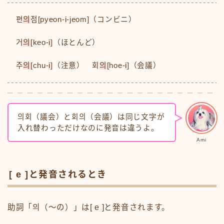
편
의
점[pyeon-
i
-jeom]（コンビニ）
거
의
[keo-
i
]（ほとんど）
주
의
[chu-
i
]（注意） 회
의
[hoe-
i
]（会議）
의회（議会）と회의（会議）は同じ文字が
入れ替わっただけなのに発音は違うよ。
Ami
[ e ]と発音されるとき
助詞「의（〜の）」は[ e ]と発音されます。