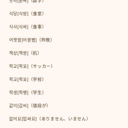
숫자[숟짜]（数字）
식당[식땅]（食堂）
식사[식싸]（食事）
어젯밤[어젣빰]（昨晩）
책상[책쌍]（机）
학교[학꾜]（サッカー）
학교[학꾜]（学校）
학생[학쌩]（学生）
값이[갑씨]（値段が）
없어요[업써요]（ありません、いません）