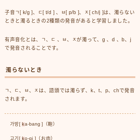
子音ㄱ[ k/g ]、ㄷ[ t/d ] 、ㅂ[ p/b ]、ㅈ[ ch/j ]は、濁らない
ときと濁るときの2種類の発音があると学習しました。
有声音化とは、ㄱ、ㄷ 、ㅂ、ㅈが濁って、g 、d 、b、j
で発音されることです。
濁らないとき
ㄱ、ㄷ、ㅂ、ㅈは、語頭では濁らず、k、t、p、chで発音
されます。
가방[
k
a-bang ]（鞄）
고기[
k
o-gi ]（お肉）