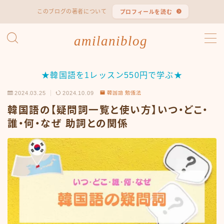
このブログの著者について
プロフィールを読む
MENU
amilaniblog
韓国語 勉強法
★韓国語を1レッスン550円で学ぶ★
2024.03.25
2024.10.09
韓国語 勉強法
韓国語 検定試験
韓国語の【疑問詞一覧と使い方】いつ・どこ・
ハン検（ハングル能力検定試験）
誰・何・なぜ 助詞との関係
TOPIK（韓国語能力試験）
韓国エンタメ
韓国ドラマ
韓国映画
韓国バラエティ