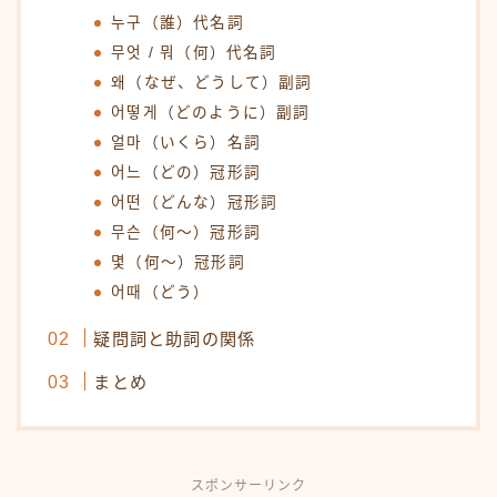
누구（誰）代名詞
무엇 / 뭐（何）代名詞
왜（なぜ、どうして）副詞
어떻게（どのように）副詞
얼마（いくら）名詞
어느（どの）冠形詞
어떤（どんな）冠形詞
무슨（何〜）冠形詞
몇（何〜）冠形詞
어때（どう）
疑問詞と助詞の関係
まとめ
スポンサーリンク