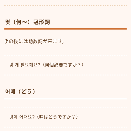
몇（何〜）冠形詞
몇の後には助数詞が来ます。
몇 개 필요해요?（何個必要ですか？）
어때（どう）
맛이 어때요?（味はどうですか？）