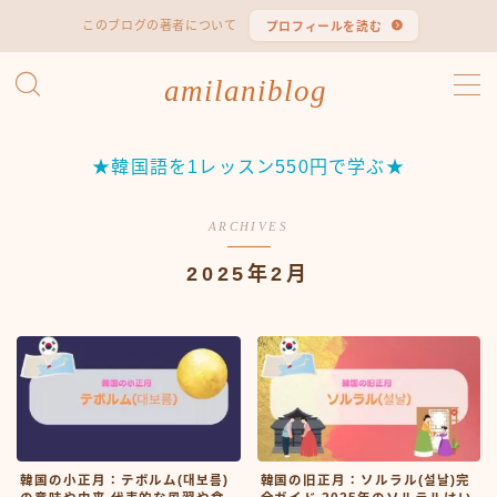
このブログの著者について
プロフィールを読む
MENU
amilaniblog
韓国語 勉強法
★韓国語を1レッスン550円で学ぶ★
韓国語 検定試験
ARCHIVES
ハン検（ハングル能力検定試験）
2025年2月
TOPIK（韓国語能力試験）
韓国エンタメ
韓国ドラマ
韓国映画
韓国バラエティ
韓国の小正月：テボルム(대보름)
韓国の旧正月：ソルラル(설날)完