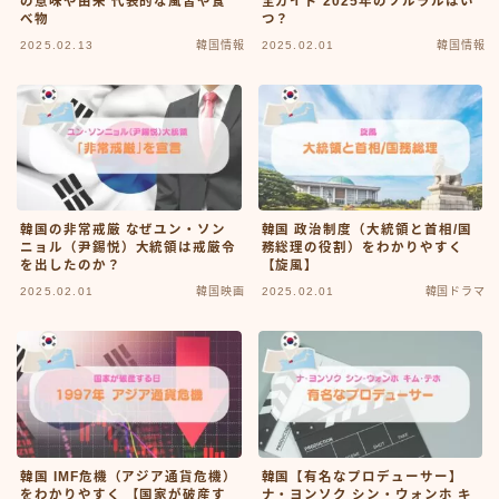
の意味や由来 代表的な風習や食
全ガイド 2025年のソルラルはい
べ物
つ？
韓国情報
2025.02.13
韓国情報
2025.02.01
韓国情報
お問い合わせ
韓国の非常戒厳 なぜユン・ソン
韓国 政治制度（大統領と首相/国
ニョル（尹錫悦）大統領は戒厳令
務総理の役割）をわかりやすく
を出したのか？
【旋風】
2025.02.01
韓国映画
2025.02.01
韓国ドラマ
韓国 IMF危機（アジア通貨危機）
韓国【有名なプロデューサー】
をわかりやすく 【国家が破産す
ナ・ヨンソク シン・ウォンホ キ