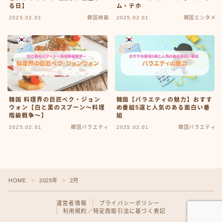
る日】
ム・テホ
2025.02.01
韓国映画
2025.02.01
韓国エンタメ
韓国 料理界の巨匠ペク・ジョン
韓国【バラエティの魅力】おすす
ウォン【白と黒のスプーン〜料理
め番組5選と人気のある面白い番
階級戦争〜】
組
2025.02.01
韓国バラエティ
2025.02.01
韓国バラエティ
Follow Me
HOME
2025年
2月
＞
＞
運営者情報
プライバシーポリシー
利用規約／特定商取引法に基づく表記