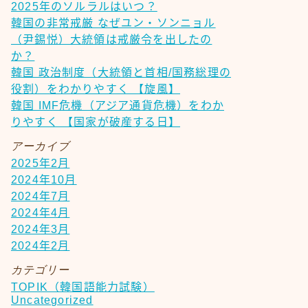
2025年のソルラルはいつ？
韓国の非常戒厳 なぜユン・ソンニョル
（尹錫悦）大統領は戒厳令を出したの
か？
韓国 政治制度（大統領と首相/国務総理の
役割）をわかりやすく 【旋風】
韓国 IMF危機（アジア通貨危機）をわか
りやすく 【国家が破産する日】
アーカイブ
2025年2月
2024年10月
2024年7月
2024年4月
2024年3月
2024年2月
カテゴリー
TOPIK（韓国語能力試験）
Uncategorized