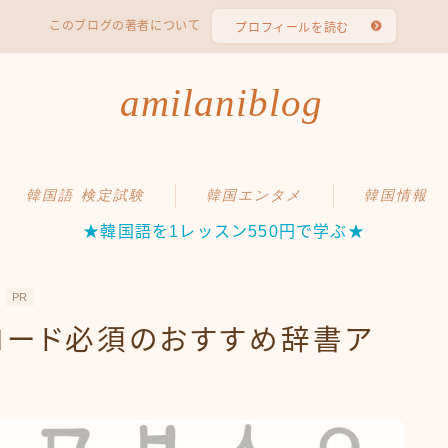
このブログの著者について
プロフィールを読む
amilaniblog
韓国語 検定試験
韓国エンタメ
韓国情報
★韓国語を1レッスン550円で学ぶ★
ハン検（ハングル能力検定
韓国ドラマ
試験）
韓国映画
PR
TOPIK（韓国語能力試験）
韓国バラエティ
ロード必須のおすすめ辞書ア